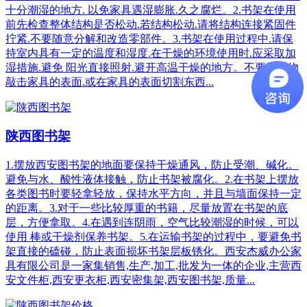
十分潮湿的地方. 以免家具遇湿膨胀.久之腐烂。2.书架在使用
前先检查整体结构是否松动.若结构松动.请将结构连接紧固件
拧紧.不要随意分解和改造零部件。3.书架在使用过程中.请保
持室内具有一定的温度和湿度.在干燥的环境使用时.应采取加
湿措施.避免 阳光直接照射.避开高温干燥的地方。不要用重物
敲击家具的表面.或在家具的表面切割东西...
陕西图书架
1.摆放西安图书架的地面要保持干燥通风，防止受潮、碱化。
避免与水、酸性液体接触，防止书架被腐化。2.在书架上摆放
各类图书时要轻拿轻放，保持水平方向，并且与墙面保持一定
的距离。3.对于一些比较厚重的书籍，尽量放置在书架的底
层，方便拿取。4.在遇到连阴雨，空气比较潮湿的时候，可以
使用 棒或干燥剂保养书架。5.在运输书架的过程中，要避免书
架直接的磕碰，防止表面损坏书架层板锈化。西安杰威办公家
具有限公司是一家集销售,生产,加工,批发为一体的企业,主营西
安文件柜,西安更衣柜,西安密集架,西安图书架,质量...