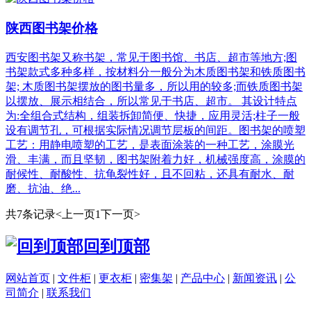
陕西图书架价格
西安图书架又称书架，常见于图书馆、书店、超市等地方;图
书架款式多种多样，按材料分一般分为木质图书架和铁质图书
架; 木质图书架摆放的图书量多，所以用的较多;而铁质图书架
以摆放、展示相结合，所以常见于书店、超市。 其设计特点
为:全组合式结构，组装拆卸简便、快捷，应用灵活;柱子一般
设有调节孔，可根据实际情况调节层板的间距。图书架的喷塑
工艺：用静电喷塑的工艺，是表面涂装的一种工艺，涂膜光
滑、丰满，而且坚韧，图书架附着力好，机械强度高，涂膜的
耐候性、耐酸性、抗龟裂性好，且不回粘，还具有耐水、耐
磨、抗油、绝...
共7条记录
<上一页
1
下一页>
回到顶部
网站首页
|
文件柜
|
更衣柜
|
密集架
|
产品中心
|
新闻资讯
|
公
司简介
|
联系我们