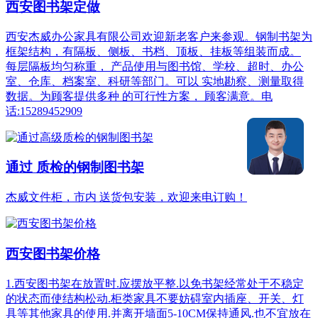
西安图书架定做
西安杰威办公家具有限公司欢迎新老客户来参观。钢制书架为
框架结构，有隔板、侧板、书档、顶板、挂板等组装而成。
每层隔板均匀称重， 产品使用与图书馆、学校、超时、办公
室、仓库、档案室、科研等部门。可以 实地勘察、测量取得
数据。为顾客提供多种 的可行性方案， 顾客满意。电
话:15289452909
通过 质检的钢制图书架
杰威文件柜，市内 送货包安装，欢迎来电订购！
西安图书架价格
1.西安图书架在放置时.应摆放平整.以免书架经常处于不稳定
的状态而使结构松动.柜类家具不要妨碍室内插座、开关、灯
具等其他家具的使用.并离开墙面5-10CM保持通风.也不宜放在