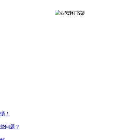
锁！
些问题？
解_