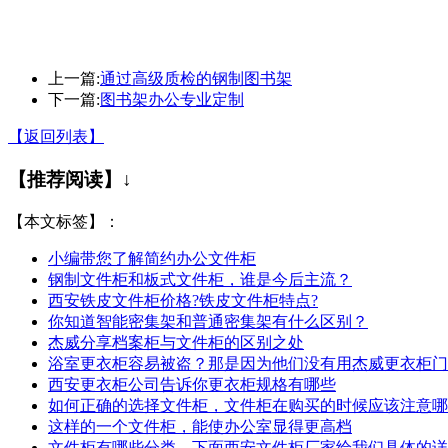
上一篇:
通过高级质检的钢制图书架
下一篇:
图书架办公专业定制
【返回列表】
【推荐阅读】↓
【本文标签】：
小编带您了解简约办公文件柜
钢制文件柜和板式文件柜，谁是今后主流？
西安铁皮文件柜价格?铁皮文件柜特点?
你知道智能密集架和普通密集架有什么区别？
杰威分享档案柜与文件柜的区别之处
浴室更衣柜容易被盗？那是因为他们没有用杰威更衣柜门
西安更衣柜公司告诉你更衣柜规格有哪些
如何正确的选择文件柜，文件柜在购买的时候应该注意哪
这样的一个文件柜，能使办公室显得更高档
文件柜有哪些分类，下面西安文件柜厂家给我们具体的详