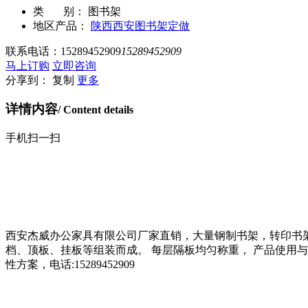
类 别：
图书架
地区产品：
陕西西安图书架定做
联系电话：
15289452909
15289452909
马上订购
立即咨询
分享到：
复制
更多
详情内容
/ Content details
手机扫一扫
西安杰威办公家具有限公司厂家直销，大量钢制书架，转印书
档、顶板、挂板等组装而成。 每层隔板均匀称重， 产品使用
性方案，电话:15289452909